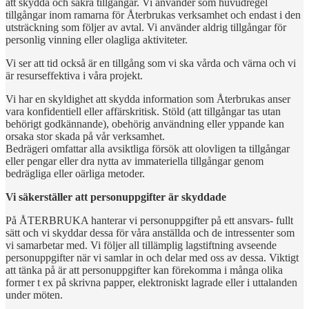
att skydda och säkra tillgångar. Vi använder som huvudregel
tillgångar inom ramarna för Återbrukas verksamhet och endast i den
utsträckning som följer av avtal. Vi använder aldrig tillgångar för
personlig vinning eller olagliga aktiviteter.
Vi ser att tid också är en tillgång som vi ska vårda och värna och vi
är resurseffektiva i våra projekt.
Vi har en skyldighet att skydda information som Återbrukas anser
vara konfidentiell eller affärskritisk. Stöld (att tillgångar tas utan
behörigt godkännande), obehörig användning eller yppande kan
orsaka stor skada på vår verksamhet.
Bedrägeri omfattar alla avsiktliga försök att olovligen ta tillgångar
eller pengar eller dra nytta av immateriella tillgångar genom
bedrägliga eller oärliga metoder.
Vi säkerställer att personuppgifter är skyddade
På ÅTERBRUKA hanterar vi personuppgifter på ett ansvars- fullt
sätt och vi skyddar dessa för våra anställda och de intressenter som
vi samarbetar med. Vi följer all tillämplig lagstiftning avseende
personuppgifter när vi samlar in och delar med oss av dessa. Viktigt
att tänka på är att personuppgifter kan förekomma i många olika
former t ex på skrivna papper, elektroniskt lagrade eller i uttalanden
under möten.