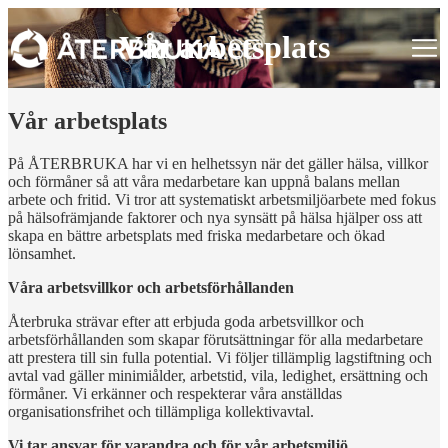
Hoppa
till
Vår arbetsplats
huvudinnehåll
Vår arbetsplats
På ÅTERBRUKA har vi en helhetssyn när det gäller hälsa, villkor
och förmåner så att våra medarbetare kan uppnå balans mellan
arbete och fritid. Vi tror att systematiskt arbetsmiljöarbete med fokus
på hälsofrämjande faktorer och nya synsätt på hälsa hjälper oss att
skapa en bättre arbetsplats med friska medarbetare och ökad
lönsamhet.
Våra arbetsvillkor och arbetsförhållanden
Återbruka strävar efter att erbjuda goda arbetsvillkor och
arbetsförhållanden som skapar förutsättningar för alla medarbetare
att prestera till sin fulla potential. Vi följer tillämplig lagstiftning och
avtal vad gäller minimiålder, arbetstid, vila, ledighet, ersättning och
förmåner. Vi erkänner och respekterar våra anställdas
organisationsfrihet och tillämpliga kollektivavtal.
Vi tar ansvar för varandra och för vår arbetsmiljö