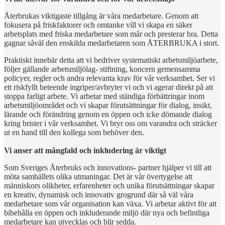
Återbrukas viktigaste tillgång är våra medarbetare. Genom att
fokusera på friskfaktorer och omtanke vill vi skapa en säker
arbetsplats med friska medarbetare som mår och presterar bra. Detta
gagnar såväl den enskilda medarbetaren som ÅTERBRUKA i stort.
Praktiskt innebär detta att vi bedriver systematiskt arbetsmiljöarbete,
följer gällande arbetsmiljölag- stiftning, koncern gemensamma
policyer, regler och andra relevanta krav för vår verksamhet. Ser vi
ett riskfyllt beteende ingriper/avbryter vi och vi agerar direkt på att
stoppa farligt arbete. Vi arbetar med ständiga förbättringar inom
arbetsmiljöområdet och vi skapar förutsättningar för dialog, insikt,
lärande och förändring genom en öppen och icke dömande dialog
kring brister i vår verksamhet. Vi bryr oss om varandra och sträcker
ut en hand till den kollega som behöver den.
Vi anser att mångfald och inkludering är viktigt
Som Sveriges Återbruks och innovations- partner hjälper vi till att
möta samhällets olika utmaningar. Det är vår övertygelse att
människors olikheter, erfarenheter och unika förutsättningar skapar
en kreativ, dynamisk och innovativ grogrund där så väl våra
medarbetare som vår organisation kan växa. Vi arbetar aktivt för att
bibehålla en öppen och inkluderande miljö där nya och befintliga
medarbetare kan utvecklas och blir sedda.