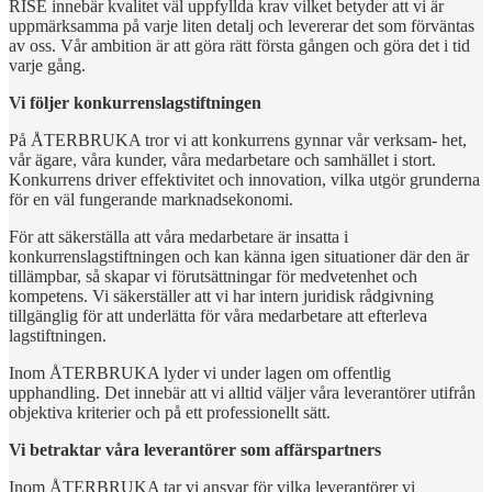
RISE innebär kvalitet väl uppfyllda krav vilket betyder att vi är
uppmärksamma på varje liten detalj och levererar det som förväntas
av oss. Vår ambition är att göra rätt första gången och göra det i tid
varje gång.
Vi följer konkurrenslagstiftningen
På ÅTERBRUKA tror vi att konkurrens gynnar vår verksam- het,
vår ägare, våra kunder, våra medarbetare och samhället i stort.
Konkurrens driver effektivitet och innovation, vilka utgör grunderna
för en väl fungerande marknadsekonomi.
För att säkerställa att våra medarbetare är insatta i
konkurrenslagstiftningen och kan känna igen situationer där den är
tillämpbar, så skapar vi förutsättningar för medvetenhet och
kompetens. Vi säkerställer att vi har intern juridisk rådgivning
tillgänglig för att underlätta för våra medarbetare att efterleva
lagstiftningen.
Inom ÅTERBRUKA lyder vi under lagen om offentlig
upphandling. Det innebär att vi alltid väljer våra leverantörer utifrån
objektiva kriterier och på ett professionellt sätt.
Vi betraktar våra leverantörer som affärspartners
Inom ÅTERBRUKA tar vi ansvar för vilka leverantörer vi