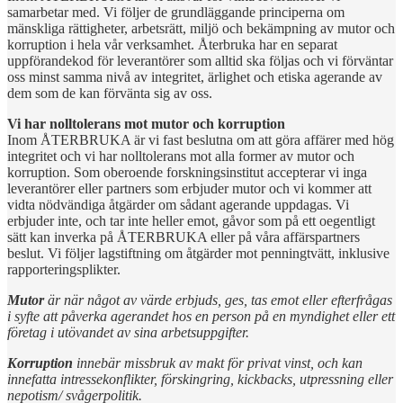
samarbetar med. Vi följer de grundläggande principerna om
mänskliga rättigheter, arbetsrätt, miljö och bekämpning av mutor och
korruption i hela vår verksamhet. Återbruka har en separat
uppförandekod för leverantörer som alltid ska följas och vi förväntar
oss minst samma nivå av integritet, ärlighet och etiska agerande av
dem som de kan förvänta sig av oss.
Vi har nolltolerans mot mutor och korruption
Inom ÅTERBRUKA är vi fast beslutna om att göra affärer med hög
integritet och vi har nolltolerans mot alla former av mutor och
korruption. Som oberoende forskningsinstitut accepterar vi inga
leverantörer eller partners som erbjuder mutor och vi kommer att
vidta nödvändiga åtgärder om sådant agerande uppdagas. Vi
erbjuder inte, och tar inte heller emot, gåvor som på ett oegentligt
sätt kan inverka på ÅTERBRUKA eller på våra affärspartners
beslut. Vi följer lagstiftning om åtgärder mot penningtvätt, inklusive
rapporteringsplikter.
Mutor
är när något av värde erbjuds, ges, tas emot eller efterfrågas
i syfte att påverka agerandet hos en person på en myndighet eller ett
företag i utövandet av sina arbetsuppgifter.
Korruption
innebär missbruk av makt för privat vinst, och kan
innefatta intressekonflikter, förskingring, kickbacks, utpressning eller
nepotism/ svågerpolitik.