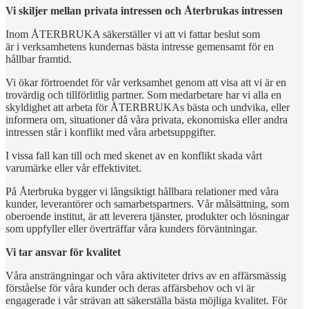
Vi skiljer mellan privata intressen och Återbrukas intressen
Inom ÅTERBRUKA säkerställer vi att vi fattar beslut som
är i verksamhetens kundernas bästa intresse gemensamt för en
hållbar framtid.
Vi ökar förtroendet för vår verksamhet genom att visa att vi är en
trovärdig och tillförlitlig partner. Som medarbetare har vi alla en
skyldighet att arbeta för ÅTERBRUKAs bästa och undvika, eller
informera om, situationer då våra privata, ekonomiska eller andra
intressen står i konflikt med våra arbetsuppgifter.
I vissa fall kan till och med skenet av en konflikt skada vårt
varumärke eller vår effektivitet.
På Återbruka bygger vi långsiktigt hållbara relationer med våra
kunder, leverantörer och samarbetspartners. Vår målsättning, som
oberoende institut, är att leverera tjänster, produkter och lösningar
som uppfyller eller överträffar våra kunders förväntningar.
Vi tar ansvar för kvalitet
Våra ansträngningar och våra aktiviteter drivs av en affärsmässig
förståelse för våra kunder och deras affärsbehov och vi är
engagerade i vår strävan att säkerställa bästa möjliga kvalitet. För