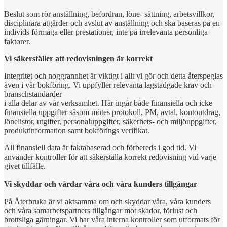
Beslut som rör anställning, befordran, löne- sättning, arbetsvillkor,
disciplinära åtgärder och avslut av anställning och ska baseras på en
individs förmåga eller prestationer, inte på irrelevanta personliga
faktorer.
Vi säkerställer att redovisningen är korrekt
Integritet och noggrannhet är viktigt i allt vi gör och detta återspeglas
även i vår bokföring. Vi uppfyller relevanta lagstadgade krav och
branschstandarder
i alla delar av vår verksamhet. Här ingår både finansiella och icke
finansiella uppgifter såsom mötes protokoll, PM, avtal, kontoutdrag,
lönelistor, utgifter, personaluppgifter, säkerhets- och miljöuppgifter,
produktinformation samt bokförings verifikat.
All finansiell data är faktabaserad och förbereds i god tid. Vi
använder kontroller för att säkerställa korrekt redovisning vid varje
givet tillfälle.
Vi skyddar och vårdar våra och våra kunders tillgångar
På Återbruka är vi aktsamma om och skyddar våra, våra kunders
och våra samarbetspartners tillgångar mot skador, förlust och
brottsliga gärningar. Vi har våra interna kontroller som utformats för